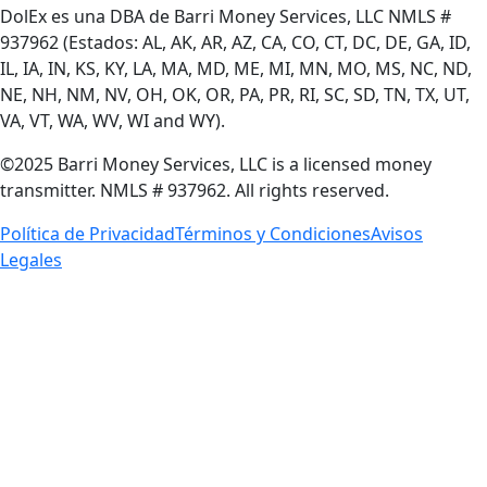
DolEx es una DBA de Barri Money Services, LLC NMLS #
937962 (Estados: AL, AK, AR, AZ, CA, CO, CT, DC, DE, GA, ID,
IL, IA, IN, KS, KY, LA, MA, MD, ME, MI, MN, MO, MS, NC, ND,
NE, NH, NM, NV, OH, OK, OR, PA, PR, RI, SC, SD, TN, TX, UT,
VA, VT, WA, WV, WI and WY).
©2025 Barri Money Services, LLC is a licensed money
transmitter. NMLS # 937962. All rights reserved.
Política de Privacidad
Términos y Condiciones
Avisos
Legales