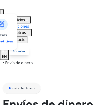
Servicios
Ubicaciones
Nosotros
asas
Contacto
etitivas
Acceder
EN
• Envío de dinero
Envío de Dinero
Envíos de dinero